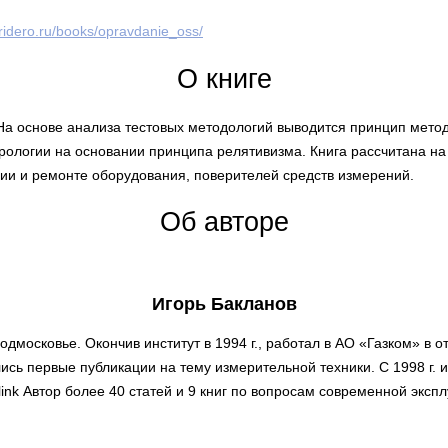
//ridero.ru/books/opravdanie_oss/
О книге
 На основе анализа тестовых методологий выводится принцип мето
трологии на основании принципа релятивизма. Книга рассчитана н
ции и ремонте оборудования, поверителей средств измерений.
Об авторе
Игорь Бакланов
в Подмосковье. Окончив институт в 1994 г., работал в АО «Газком» в
сь первые публикации на тему измерительной техники. С 1998 г. 
nk Автор более 40 статей и 9 книг по вопросам современной экспл