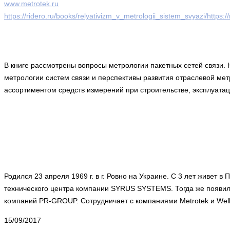
www.metrotek.ru
https://ridero.ru/books/relyativizm_v_metrologii_sistem_svyazi/https:
В книге рассмотрены вопросы метрологии пакетных сетей связи.
метрологии систем связи и перспективы развития отраслевой ме
ассортиментом средств измерений при строительстве, эксплуата
Родился 23 апреля 1969 г. в г. Ровно на Украине. С 3 лет живет 
технического центра компании SYRUS SYSTEMS. Тогда же появили
компаний PR-GROUP. Сотрудничает с компаниями Metrotek и Welli
15/09/2017