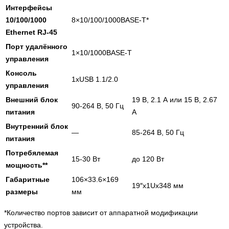
Интерфейсы
10/100/1000
8×10/100/1000BASE-T*
Ethernet RJ-45
Порт удалённого
1×10/1000BASE-T
управления
Консоль
1xUSB 1.1/2.0
управления
Внешний блок
19 В, 2.1 А или 15 В, 2.67
90-264 В, 50 Гц
питания
A
Внутренний блок
—
85-264 В, 50 Гц
питания
Потребялемая
15-30 Вт
до 120 Вт
мощность**
Габаритные
106×33.6×169
19″x1Ux348 мм
размеры
мм
*Количество портов зависит от аппаратной модификации
устройства.