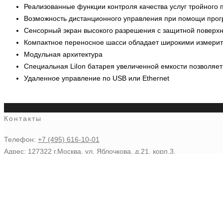
Реализованные функции контроля качества услуг тройного 
Возможность дистанционного управления при помощи про
Сенсорный экран высокого разрешения с защитной поверх
Компактное переносное шасси обладает широкими измери
Модульная архитектура
Специальная LiIon батарея увеличенной емкости позволяет
Удаленное управление по USB или Ethernet
Контакты
Телефон:
+7 (495) 616-10-01
Адрес: 127322 г.Москва, ул. Яблочкова, д.21, корп.3.
E-mail:
Info@metrotek.ru
Главная
О компании
Каталог
Контакты