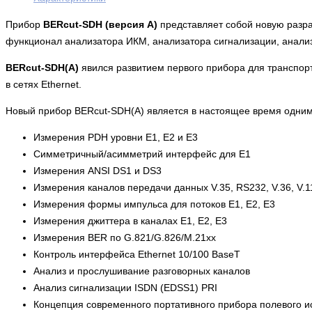
Прибор
BERcut-SDH (версия А)
представляет собой новую разра
функционал анализатора ИКМ, анализатора сигнализации, анализа
BERcut-SDH(A)
явился развитием первого прибора для транспор
в сетях Ethernet.
Новый прибор BERcut-SDH(A) является в настоящее время одним
Измерения PDH уровни E1, Е2 и E3
Симметричный/асимметрий интерфейс для Е1
Измерения ANSI DS1 и DS3
Измерения каналов передачи данных V.35, RS232, V.36, V.11
Измерения формы импульса для потоков Е1, Е2, Е3
Измерения джиттера в каналах Е1, Е2, Е3
Измерения BER по G.821/G.826/M.21xx
Контроль интерфейса Ethernet 10/100 BaseT
Анализ и прослушивание разговорных каналов
Анализ сигнализации ISDN (EDSS1) PRI
Концепция современного портативного прибора полевого и