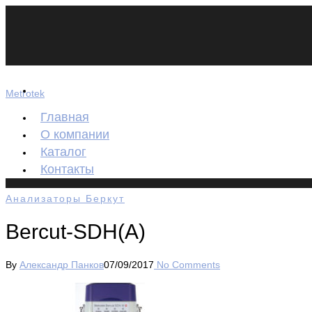
Metrotek
Главная
О компании
Каталог
Контакты
Анализаторы Беркут
Bercut-SDH(A)
By
Александр Панков
07/09/2017
No Comments