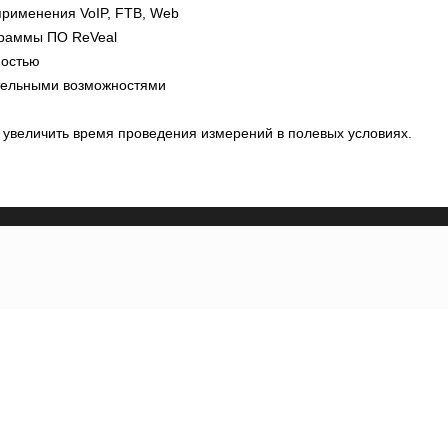
применения VoIP, FTB, Web
граммы ПО ReVeal
ностью
тельными возможностями
 увеличить время проведения измерений в полевых условиях.