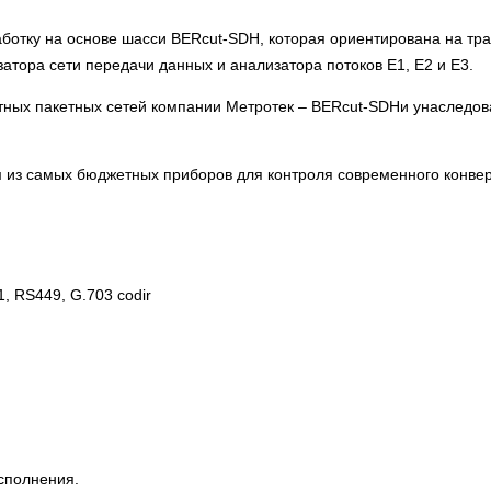
ботку на основе шасси BERcut-SDH, которая ориентирована на тр
тора сети передачи данных и анализатора потоков Е1, Е2 и Е3.
тных пакетных сетей компании Метротек – BERcut-SDHи унаследов
 из самых бюджетных приборов для контроля современного конвер
, RS449, G.703 codir
сполнения.