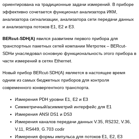
ориентирована на традиционные задачи измерений. В приборе
эффективно сочетается функционал анализатора ИКМ,
анализатора сигнализации, анализатора сети передачи данных
и анализатора потоков Е1, Е2 и Е3.
BERcut-SDH(A)
явился развитием первого прибора для
транспортных пакетных сетей компании Метротек – BERcut-
SDHи унаследовал основную функциональность этого прибора в
части измерений в сетях Ethernet.
Новый прибор BERcut-SDH(A) является в настоящее время
одним из самых бюджетных приборов для контроля
современного конвергентного транспорта.
Измерения PDH уровни E1, Е2 и E3
Симметричный/асимметрий интерфейс для Е1
Измерения ANSI DS1 и DS3
Измерения каналов передачи данных V.35, RS232, V.36,
V.11, RS449, G.703 codir
Измерения формы импульса для потоков Е1, Е2, Е3