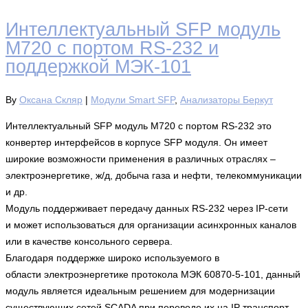
Интеллектуальный SFP модуль
M720 с портом RS-232 и
поддержкой МЭК-101
By
Оксана Скляр
|
Модули Smart SFP
,
Анализаторы Беркут
Интеллектуальный SFP модуль M720 с портом RS-232 это
конвертер интерфейсов в корпусе SFP модуля. Он имеет
широкие возможности применения в различных отраслях –
электроэнергетике, ж/д, добыча газа и нефти, телекоммуникации
и др.
Модуль поддерживает передачу данных RS-232 через IP-сети
и может использоваться для организации асинхронных каналов
или в качестве консольного сервера.
Благодаря поддержке широко используемого в
области электроэнергетике протокола МЭК 60870-5-101, данный
модуль является идеальным решением для модернизации
существующих сетей SCADA при переводе их на IP транспорт.