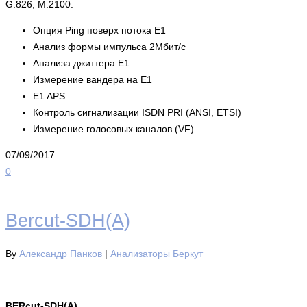
G.826, M.2100.
Опция Ping поверх потока Е1
Анализ формы импульса 2Мбит/с
Анализа джиттера E1
Измерение вандера на Е1
E1 APS
Контроль сигнализации ISDN PRI (ANSI, ETSI)
Измерение голосовых каналов (VF)
07/09/2017
0
Bercut-SDH(A)
By
Александр Панков
|
Анализаторы Беркут
BERcut-SDH(A)