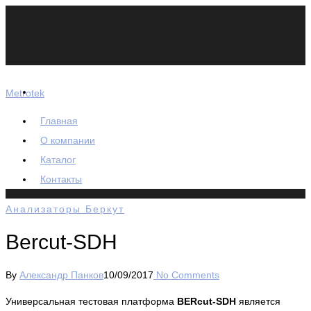
Metrotek
Главная
О компании
Каталог
Контакты
Анализаторы Беркут
Bercut-SDH
By
Александр Панков
10/09/2017
No Comments
Универсальная тестовая платформа
BERcut-SDH
является