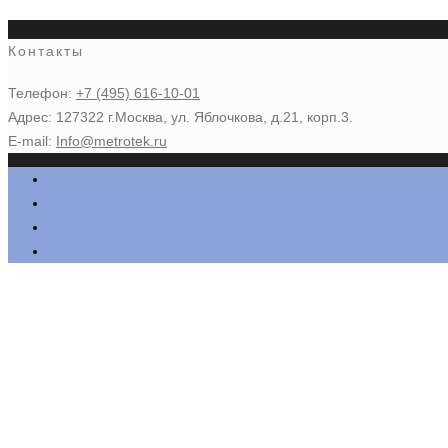
Контакты
Телефон:
+7 (495) 616-10-01
Адрес: 127322 г.Москва, ул. Яблочкова, д.21, корп.3.
E-mail:
Info@metrotek.ru
Главная
О компании
Каталог
Контакты