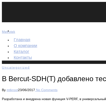
Metrotek
Главная
О компании
Каталог
Контакты
Uncategorized
В Bercut-SDH(T) добавлено те
By
mtkroot
23/06/2017
No Comments
Разработана и внедрена новая функция V-PERF, в универсальный 