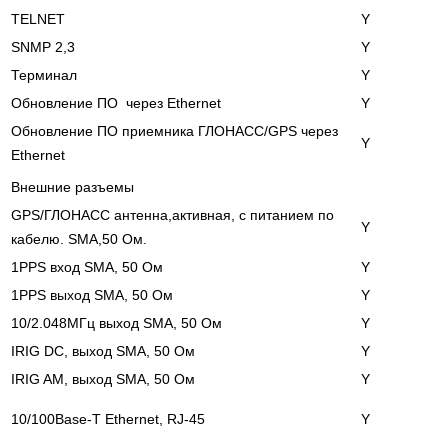
TELNET
Y
SNMP 2,3
Y
Терминал
Y
Обновление ПО через Ethernet
Y
Обновление ПО приемника ГЛОНАСС/GPS через
Y
Ethernet
Внешние разъемы
GPS/ГЛОНАСС антенна,активная, с питанием по
Y
кабелю. SMA,50 Ом.
1PPS вход SMA, 50 Oм
Y
1PPS выход SMA, 50 Oм
Y
10/2.048МГц выход SMA, 50 Oм
Y
IRIG DC, выход SMA, 50 Oм
Y
IRIG AM, выход SMA, 50 Oм
Y
10/100Base-T Ethernet, RJ-45
Y