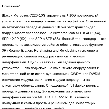
Описание:
Шасси Метротек C220-10G управляемый 10G повторитель/
усилитель и транспондер оптических интерфейсов. Основанный
на технологии передачи данных 10Гбит этот транспондер
поддерживает преобразование интерфейсов XFP в XFP (XX),
SFP в XFP (SX), или SFP в SFP (SS). Данный транспондер — это
протоколо-независимое устройство обеспечивающее функции
3R (Reamplification, Re-shaping and Re-clocking) усиление и
регенерацию сигнала между разными оптическими
интерфейсами. Одной из важнейшей задачей данного
устройства — это подключение клиентского оборудования к
магистральной сети используя «цветные» CWDM или DWDM
оптические модули, если такие модули недоступны на
клиентском оборудовании. С поддержкой full duplex режима
передачи данных между 2-х волоконными оптическими
интерфейсами шасси МЕТРОТЕК C220-10G является
наилучшим и самым простым решением для конвертации
оптических интерфейсов между собой.