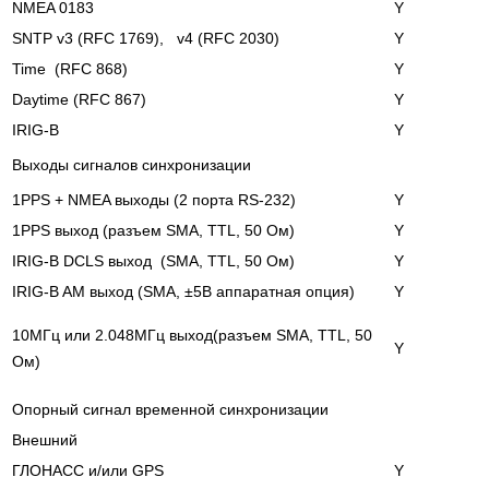
NMEA 0183
Y
SNTP v3 (RFC 1769), v4 (RFC 2030)
Y
Time (RFC 868)
Y
Daytime (RFC 867)
Y
IRIG-B
Y
Выходы сигналов синхронизации
1PPS + NMEA выходы (2 порта RS-232)
Y
1PPS выход (разъем SMA, TTL, 50 Oм)
Y
IRIG-B DCLS выход (SMA, TTL, 50 Oм)
Y
IRIG-B AM выход (SMA, ±5В аппаратная опция)
Y
10МГц или 2.048МГц выход(разъем SMA, TTL, 50
Y
Oм)
Опорный сигнал временной синхронизации
Внешний
ГЛОНАСС и/или GPS
Y