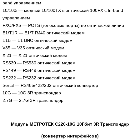
band управлением
10/100i — медный 10/100TX в оптический 100FX с In-band
управлением
FXO/FXS — POTS (голосовые порты) по оптической линии
E1/T1R — E1/T RJ40 оптический модем
E1B — E1 BNC оптический модем
V35 — V35 оптический модем
X.21 — X.21 оптический модем
RS530 — RS530 оптический модем
RS449 — RS449 оптический модем
RS232 — RS232 оптический модем
Serial — RS485/422/232 оптический конвертер
10G — 10G 3R транспондер
2.7G — 2.7G 3R транспондер
Модуль МЕТРОТЕК C220-10G 10Гбит 3R Транспондер
(конвертер интерфейсов)