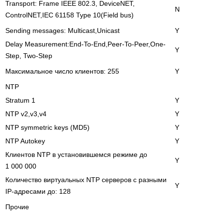
Transport: Frame IEEE 802.3, DeviceNET,
N
СontrolNET,IEC 61158 Type 10(Field bus)
Sending messages: Multicast,Unicast
Y
Delay Measurement:End-To-End,Peer-To-Peer,One-
Y
Step, Two-Step
Максимальное число клиентов: 255
Y
NTP
Stratum 1
Y
NTP v2,v3,v4
Y
NTP symmetric keys (MD5)
Y
NTP Autokey
Y
Клиентов NTP в установившемся режиме до
Y
1 000 000
Количество виртуальных NTP серверов с разными
Y
IP-адресами до: 128
Прочие