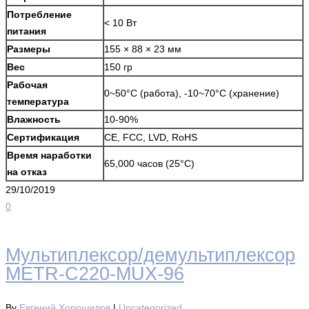
Потребление
< 10 Вт
питания
Размеры
155 × 88 × 23 мм
Вес
150 гр
Рабочая
0~50°C (работа), -10~70°C (хранение)
температура
Влажность
10-90%
Сертификация
CE, FCC, LVD, RoHS
Время наработки
65,000 часов (25°C)
на отказ
29/10/2019
0
Мультиплексор/демультиплексор
METR-C220-MUX-96
By
Евгений Хорошилов
|
Uncategorized