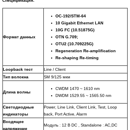
Спецификация:
OC-192/STM-64
10 Gigabit Ethernet LAN
10G FC (10.51875G)
Формат данных
OTN G.709;
OTU2 (10.709225G)
Regeneration Re-amplification
Re-shaping Re-timing
Loopback тест
Line / Client
Тип волокна
SM 9/125 мкм
CWDM 1470 ~ 1610 nm
Длина волны
DWDM 1529.55 ~ 1565.50 nm
Светодиодные
Power, Line Link, Client Link, Test, Loop
индикаторы
back, Port Active, Alarm
Входящее
Модуль : 12 В DC , Standalone : AC,DC
напряжение