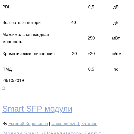
PDL
0,5
дБ
Возвратные потери
40
дБ
Максимальная входная
250
мВт
мощность
Хроматическая дисперсия
-20
+20
пс/нм
ПМД
0,5
пс
29/10/2019
0
Smart SFP модули
By
Евгений Хорошилов
|
Uncategorized
,
Каталог
Модули Smart SFP
Анализаторы Беркут