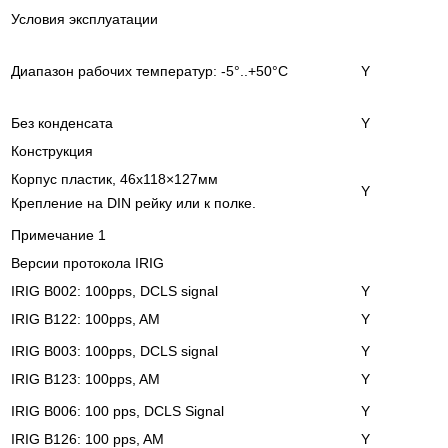
Условия эксплуатации
Диапазон рабочих температур: -5°..+50°C
Y
Без конденсата
Y
Конструкция
Корпус пластик, 46х118×127мм
Y
Крепление на DIN рейку или к полке.
Примечание 1
Версии протокола IRIG
IRIG B002: 100pps, DCLS signal
Y
IRIG B122: 100pps, AM
Y
IRIG B003: 100pps, DCLS signal
Y
IRIG B123: 100pps, AM
Y
IRIG B006: 100 pps, DCLS Signal
Y
IRIG B126: 100 pps, AM
Y