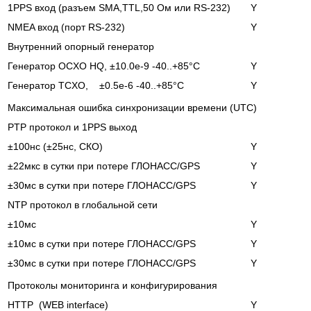
1PPS вход (разъем SMA,TTL,50 Oм или RS-232)
Y
NMEA вход (порт RS-232)
Y
Внутренний опорный генератор
Генератор OCXO HQ, ±10.0e-9 -40..+85°С
Y
Генератор TCXO, ±0.5e-6 -40..+85°С
Y
Максимальная ошибка синхронизации времени (UTC)
PTP протокол и 1PPS выход
±100нс (±25нс, СКО)
Y
±22мкс в сутки при потере ГЛОНАСС/GPS
Y
±30мс в сутки при потере ГЛОНАСС/GPS
Y
NTP протокол в глобальной сети
±10мс
Y
±10мс в сутки при потере ГЛОНАСС/GPS
Y
±30мс в сутки при потере ГЛОНАСС/GPS
Y
Протоколы мониторинга и конфигурирования
HTTP (WEB interface)
Y