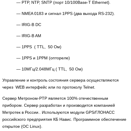
— PTP, NTP, SNTP (порт 10/100Base-T Ethernet).
— NMEA 0183 и сигнал 1PPS (два выхода RS-232).
— IRIG-B DC
— IRIG-B AM
— 1PPS ( TTL, 50 Ом)
— 1PPS и 1PPM (оптореле)
— 10МГц/2.048МГц ( TTL, 50 Ом)
Управление и контроль состояния сервера осуществляются
через WEB интерфейс или по протоколу Telnet.
Сервер Метроном-PTP является 100% отечественным
прибором.
Сервер разработан и производится компанией
Метротек в России.. Используются модули GPS/ГЛОНАСС
российского предприятия КБ Навис. Программное обеспечение
открытое (ОС Linux).