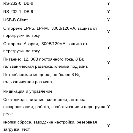
RS-232-0, DB-9
Y
RS-232-1, DB-9
Y
USB-B Client
Y
Оптореле 1PPS, 1PPM, 300В/120мА, защита от
Y
перегрузки по току
Оптореле Авария, 300В/120мА, защита от
Y
перегрузки по току
Питание: 12..36В постоянного тока, 8 Вт,
Y
гальваническая развязка, клемма под винт.
Потребляемая мощност, не более 8 Вт,
Y
гальваническая развязка.
Индикация и управление
Светодиоды питание, состояние, антенна,
синхронизация, работа, срабатывание и перегрузка
Y
реле
кнопки сброса, заводские настройки, резервная
Y
загрузка, тест